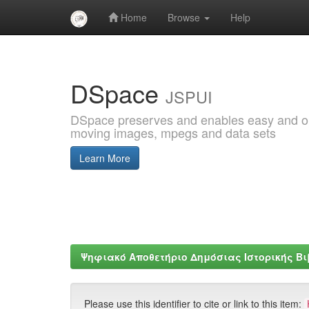
Home
Browse
Help
Skip
navigation
DSpace
JSPUI
DSpace preserves and enables easy and open
moving images, mpegs and data sets
Learn More
Ψηφιακό Αποθετήριο Δημόσιας Ιστορικής Β
Please use this identifier to cite or link to this item: