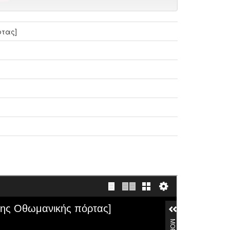
ρτας]