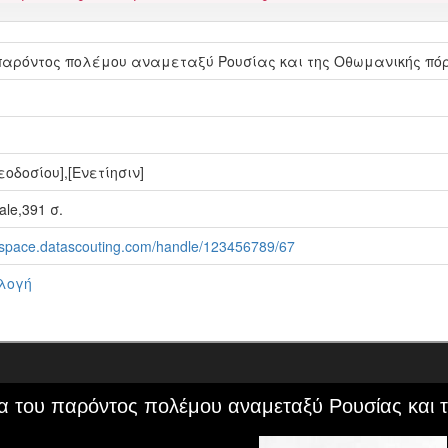
 παρόντος πολέμου αναμεταξύ Ρουσίας και της Οθωμανικής πό
οδοσίου],[Ενετίησιν]
ale,391 σ.
-dspace.datascouting.com/handle/123456789/67
λλογή