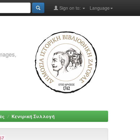
Sign on to:
Language
images,
άς
Κεντρική Συλλογή
67