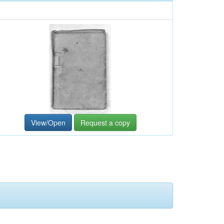
View/Open
Request a copy