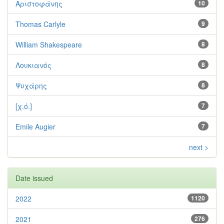
Αριστοφάνης
10
Thomas Carlyle
9
William Shakespeare
8
Λουκιανός
8
Ψυχάρης
8
[χ.ό.]
7
Emile Augier
7
next >
Date issued
2022
1120
2021
276