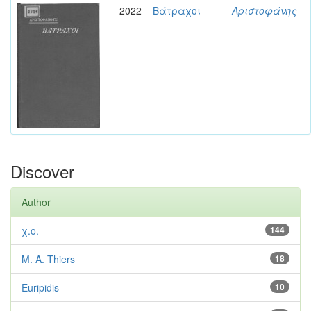
2022
Βάτραχοι
Αριστοφάνης
Discover
Author
χ.ο.
144
M. A. Thiers
18
Euripidis
10