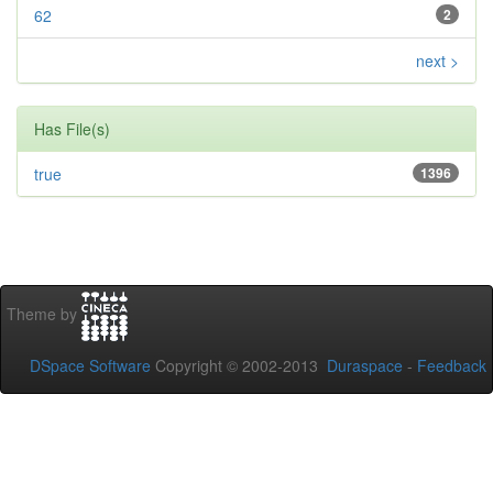
62
2
next >
Has File(s)
true
1396
Theme by
DSpace Software
Copyright © 2002-2013
Duraspace
-
Feedback